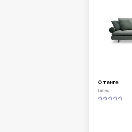
0 тенге
Limes