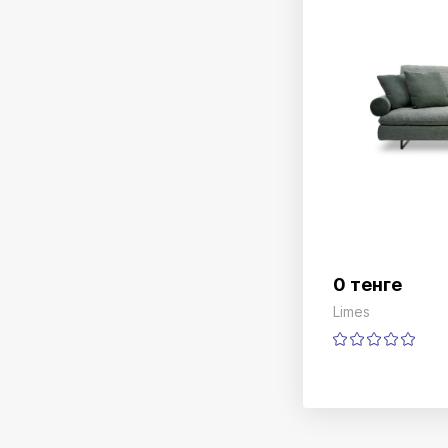
0 тенге
Limes