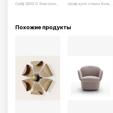
Сейф SB30-D Электронный President ш590*г597*в760 155кг
Шкаф-купе стекло большой SLG72 серый President
Похожие продукты