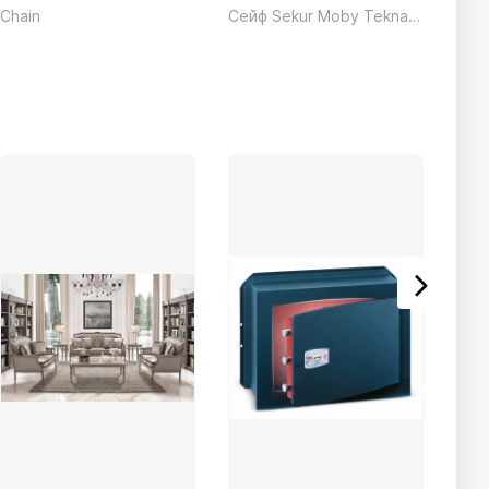
Chain
Сейф Sekur Moby Tekna SMTO/3P Электронный серый Technomax 17кг