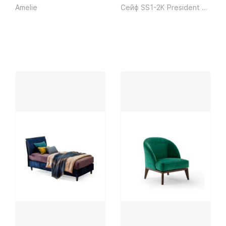
Amelie
Сейф SS1-2К President ш490*г430*в375 50кг