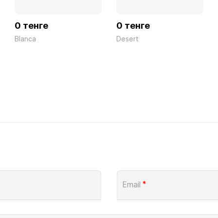
0 тенге
0 тенге
Blanca
Desert
Email
*