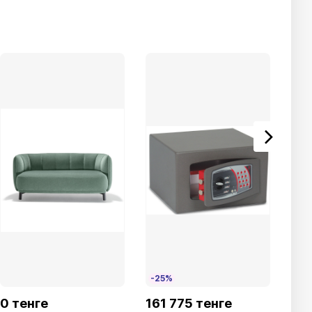
-25%
-2
0 тенге
161 775 тенге
110