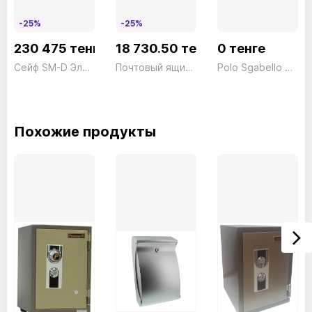
-25%
-25%
230 475 тенге
18 730.50 тенге
0 тенге
Сейф SM-D Электронный President ш470*г512*в667 105кг
Почтовый ящик Inox Star 4730 NI
Polo Sgabello Rivestito
Похожие продукты