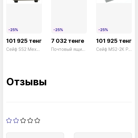
-25%
-25%
-25%
101 925 тенге
7 032 тенге
101 925 тенге
Сейф SS2 Механический President ш350*г430*в515 50кг
Почтовый ящик Swing 4906 SI
Сейф MS2-2К President ш330*г368*в438 40кг
Отзывы