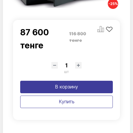
-25%
87 600
116 800
тенге
тенге
шт
В корзину
Купить