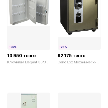
-25%
-25%
13 950 тенге
92 175 тенге
Ключница Elegant 86/3 84ключа Technomax 6кг
Сейф LS2 Механический President ш329*г350*в444 28кг