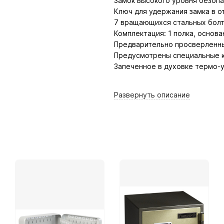
Замок высокого уровня безопа
Ключ для удержания замка в 
7 вращающихся стальных болт
Комплектация: 1 полка, основ
Предварительно просверленные
Предусмотрены специальные 
Запеченное в духовке термо-
Размер внешний
Развернуть
описание
высота(мм) - 220
ширина(мм) - 350
глубина(мм) - 300
Размер внутренний
высота(мм) - 215
ширина(мм) - 345
глубина(мм) - 235