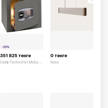
-25%
351 825 тенге
0 тенге
0 т
Сейф Technofort Moby Trony DMT/7P Электронный серый Technomax 61кг
Nosa