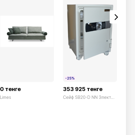
-25%
-2
0 тенге
353 925 тенге
28
Limes
Сейф SB20-D NN Электронный Белый President ш530*г522*в675 110кг