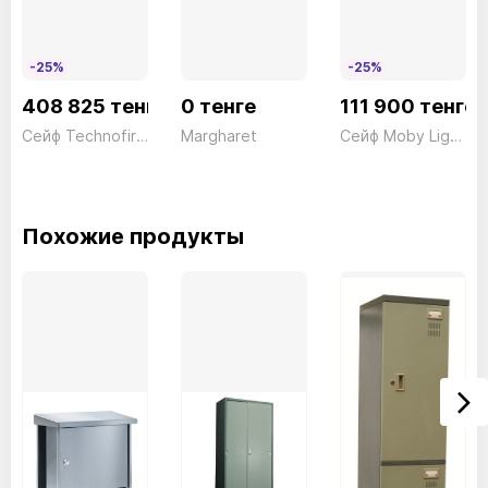
-25%
-25%
408 825 тенге
0 тенге
111 900 тенге
Сейф Technofire DPE/5P Электронный серый Technomax 51,5кг
Margharet
Сейф Moby Light 745/ACH Ключ белый Technomax 16кг
Похожие продукты