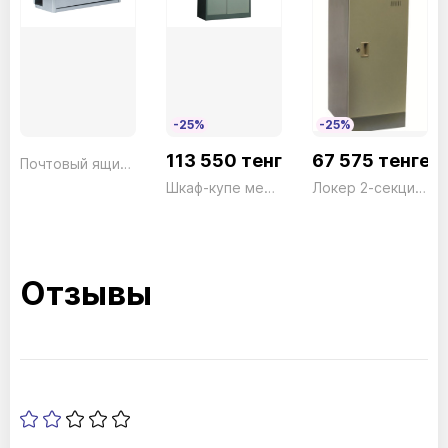
-25%
-25%
113 550 тенге
67 575 тенге
Почтовый ящик Hansea 3816 NI
Шкаф-купе металический большой SLS72 серый President
Локер 2-секционный LK02 серый President
Отзывы