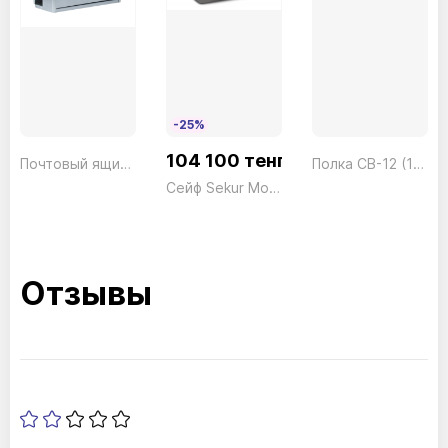
-25%
104 100 тенге
Почтовый ящик Hansea 3816 NI
Полка CB-12 (1шт.)
Сейф Sekur Moby Key SMKO/2 Ключ серый Technomax 11кг
Отзывы