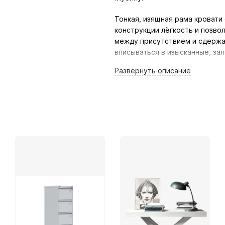
Тонкая, изящная рама кровати
конструкции лёгкость и позво
между присутствием и сдержа
вписываться в изысканные, за
Развернуть
описание
Karen — это приглашение к отд
тем портновским мастерством, 
превращает спальню в место к
Дизайн: Twilstudio