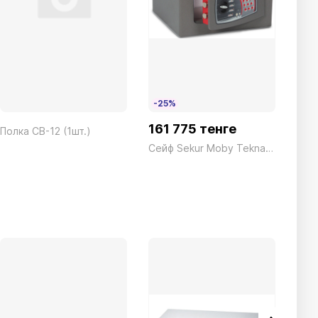
-25%
161 775 тенге
Полка CB-12 (1шт.)
Клю
Сейф Sekur Moby Tekna SMTO/3P Электронный серый Technomax 17кг