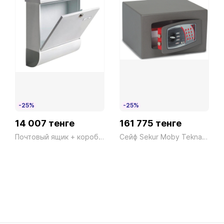
-25%
-25%
14 007 тенге
161 775 тенге
Почтовый ящик + коробка Set Vario 86720 W
Сейф Sekur Moby Tekna SMTO/3P Электронный серый Technomax 17кг