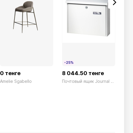
-25%
-2
0 тенге
8 044.50 тенге
132
Amelie Sgabello
Почтовый ящик Journal 5867 W