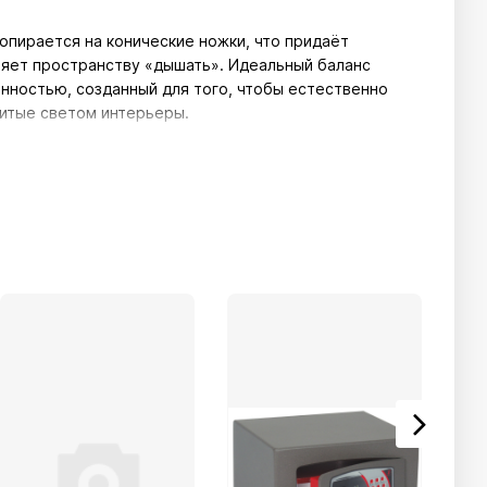
 опирается на конические ножки, что придаёт
ляет пространству «дышать». Идеальный баланс
нностью, созданный для того, чтобы естественно
литые светом интерьеры.
ыху: мягкая на ощупь, с чистыми линиями, созданная с
которое всегда отличало Twils. Кровать, которая
омфорта, красоты и повседневной гармонии.