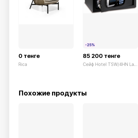
-25%
0 тенге
85 200 тенге
Rica
Сейф Hotel TSW/4HN Laptop Электронный черный Technomax 14.5кг
Похожие продукты