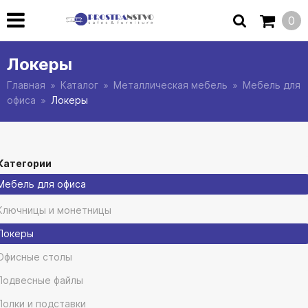
0
Локеры
Главная
Каталог
Металлическая мебель
Мебель для
офиса
Локеры
Категории
Мебель для офиса
Ключницы и монетницы
Локеры
Офисные столы
Подвесные файлы
Полки и подставки