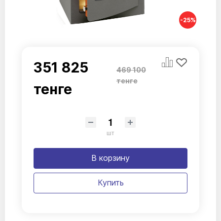
-25%
351 825
469 100
тенге
тенге
шт
В корзину
Купить