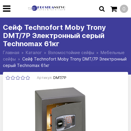
0
Сейф Technofort Moby Trony
DMT/7P Электронный серый
Technomax 61кг
Главная
Каталог
Взломостойкие сейфы
Мебельные
сейфы
Сейф Technofort Moby Trony DMT/7P Электронный
серый Technomax 61кг
Артикул:
DMT/7P