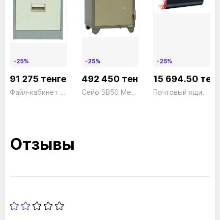
-25%
-25%
-25%
91 275 тенге
492 450 тенге
15 694.50 тен
Файл-кабинет 3 ящика FC03 серый President
Сейф SB50 Механический President ш590*г597*в1275 250кг
Почтовый ящик + коробка Set Vario 86720 S
Отзывы