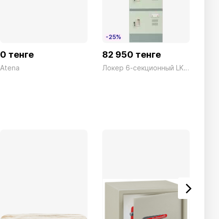
-25%
-2
0 тенге
82 950 тенге
16 
Atena
Локер 6-секционный LK06 серый President