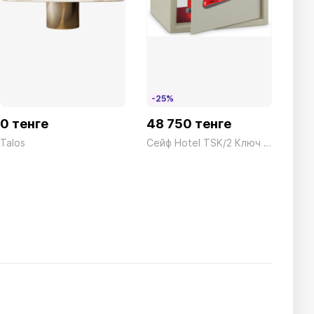
-25%
-2
0 тенге
48 750 тенге
68 
Talos
Сейф Hotel TSK/2 Ключ серый Technomax 10кг