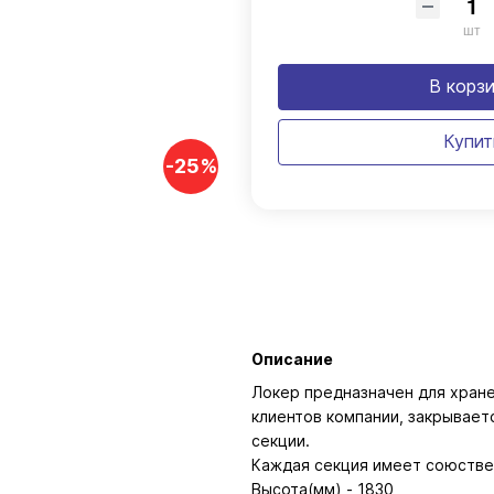
шт
В корз
Купит
-25%
Описание
Локер предназначен для хран
клиентов компании, закрывает
секции.
Каждая секция имеет союстве
Высота(мм) - 1830