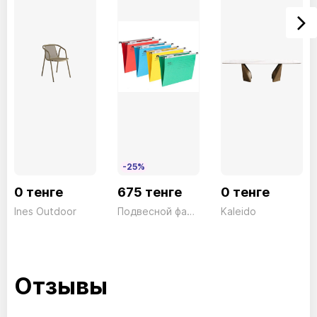
-25%
0 тенге
675 тенге
0 тенге
Ines Outdoor
Подвесной файл для файл-кабинета Красный A4+ President
Kaleido
Отзывы