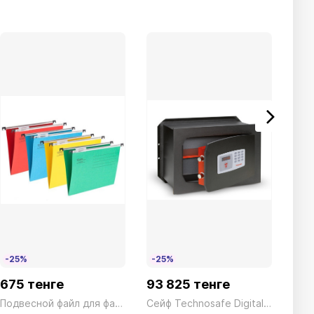
-25%
-25%
675 тенге
93 825 тенге
0 т
Подвесной файл для файл-кабинета Красный A4+ President
Сейф Technosafe Digital TE/3 Электронный черный Technomax 11,5кг
Luci