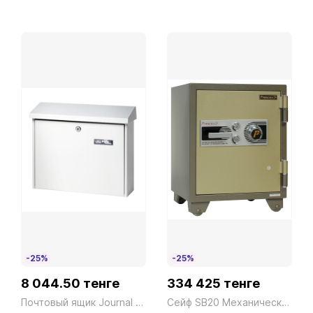
-25%
-25%
8 044.50 тенге
334 425 тенге
Почтовый ящик Journal 5867 W
Сейф SB20 Механический President ш530*г522*в675 110кг