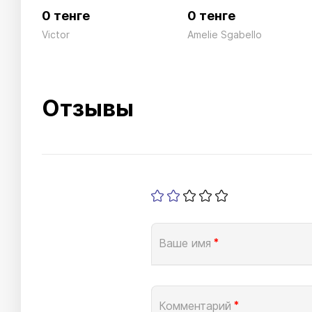
0 тенге
0 тенге
Victor
Amelie Sgabello
Отзывы
Ваше имя
*
Комментарий
*