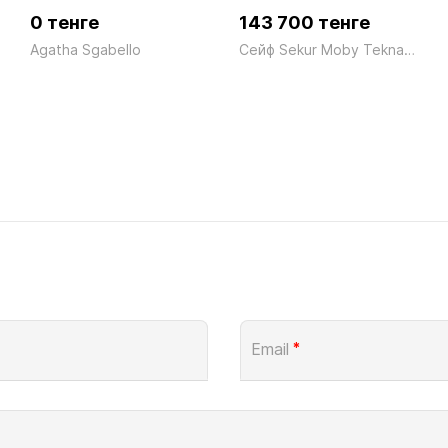
0 тенге
143 700 тенге
Agatha Sgabello
Сейф Sekur Moby Tekna SMTO/2P Электронный серый Technomax 11кг
Email
*