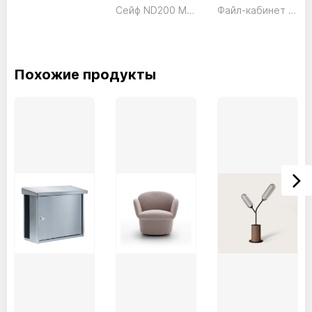
Сейф ND200 Механический President ш590*г540*в1116 250кг
Файл-кабинет 3 ящика FC03 серый President
Похожие продукты