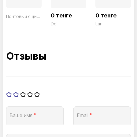
0 тенге
0 тенге
Почтовый ящик Hansea 3816 NI
Dell
Lari
Отзывы
Ваше имя
*
Email
*