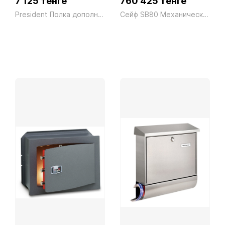
7 125 тенге
760 425 тенге
President Полка дополнительная для CB01/CBH01 серая
Сейф SB80 Механический President ш800*г698*в1575 460кг