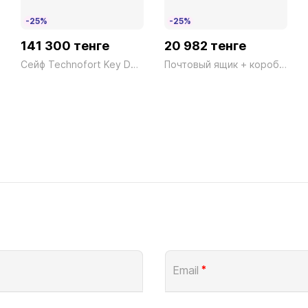
-25%
-25%
141 300 тенге
20 982 тенге
Сейф Technofort Key DK/5 Ключ серый Technomax 25кг
Почтовый ящик + коробка Amrum-Set 38670 NI
Email
*