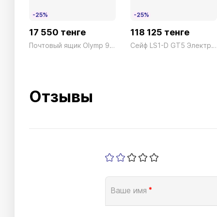
-25%
-25%
17 550 тенге
118 125 тенге
Почтовый ящик Olymp 916 SI
Сейф LS1-D GT5 Электронный Вишня President ш409*г350*в357 28кг
Отзывы
Ваше имя
*