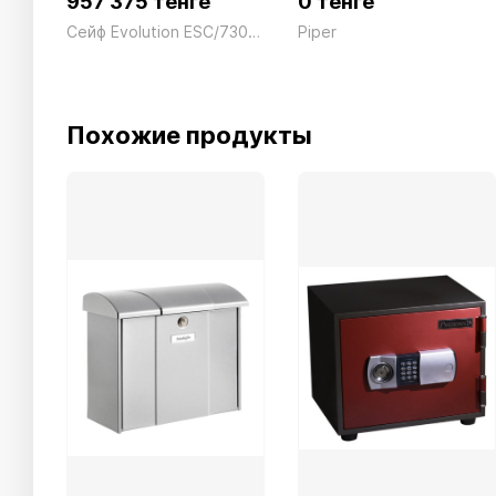
957 375 тенге
0 тенге
Сейф Evolution ESC/730E Электронный +ключ дерево Technomax 83кг
Piper
Похожие продукты