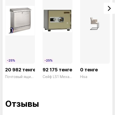
-25%
-25%
20 982 тенге
92 175 тенге
0 тенге
Почтовый ящик + коробка Amrum-Set 38670 NI
Сейф LS1 Механический President ш409*г350*в357 28кг
Hisa
Отзывы