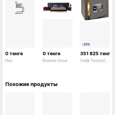
-25%
0 тенге
0 тенге
351 825 тенге
Hisa
Boiserie Oscar
Сейф Technofort Moby Trony DMT/7P Электронный серый Technomax 61кг
Похожие продукты