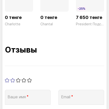
-25%
0 тенге
0 тенге
7 650 тенге
Charlotte
Chantal
President Подставка BSL04
Отзывы
Ваше имя
*
Email
*