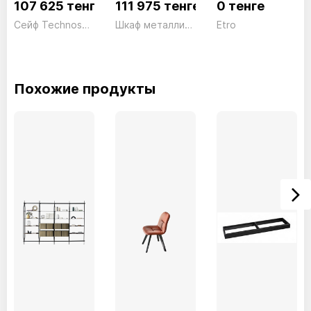
107 625 тенге
111 975 тенге
0 тенге
Сейф Technosafe Digital TE/4 Электронный черный Technomax 18кг
Шкаф металлический большой СВ02 серый President
Etro
Похожие продукты