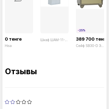
-25%
0 тенге
389 700 тенге
Шкаф ШАМ-11-20
Hisa
Сейф SB30-D Электронный President ш590*г597*в760 155кг
Отзывы