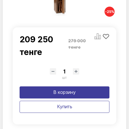
-25%
209 250
279 000
тенге
тенге
шт
В корзину
Купить