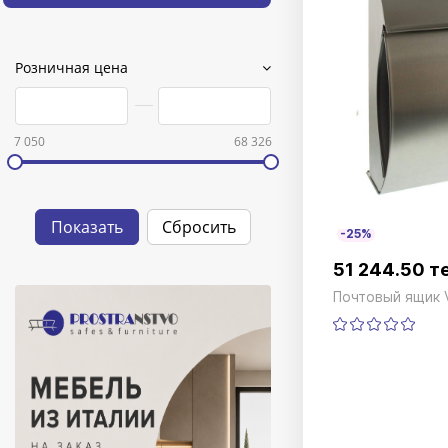
Розничная цена
7 050
68 326
-25%
51 244.50 т
Почтовый ящик 