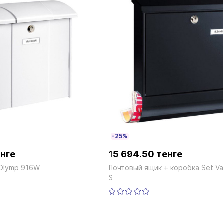
-25%
енге
15 694.50 тенге
Olymp 916W
Почтовый ящик + коробка Set Va
S