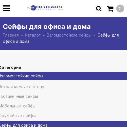
0
Сейфы для офиса и дома
Главная
Каталог
Взломостойкие сейфы
Сейфы для
офиса и дома
Категории
Взломостойкие сейфы
Встраиваемые в стену
Гостиничные сейфы
Мебельные сейфы
Оружейные сейфы
Сейфы для офиса и дома