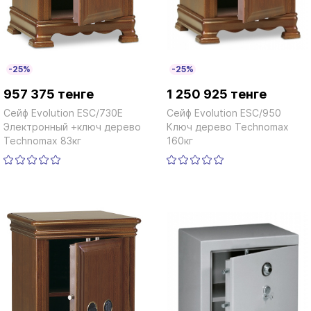
-25%
-25%
957 375 тенге
1 250 925 тенге
Сейф Evolution ESC/730E
Сейф Evolution ESC/950
Электронный +ключ дерево
Ключ дерево Technomax
Technomax 83кг
160кг