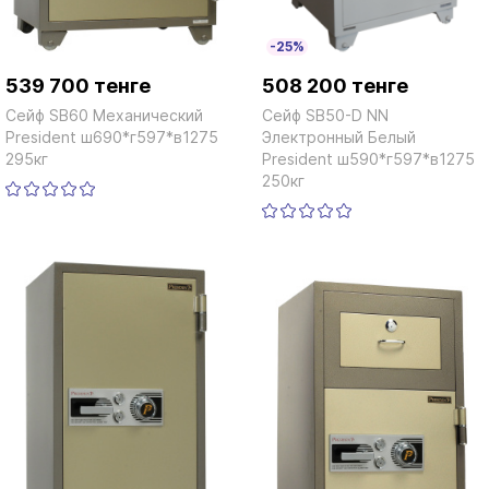
-25%
-25%
539 700 тенге
508 200 тенге
Сейф SB60 Механический
Сейф SB50-D NN
President ш690*г597*в1275
Электронный Белый
295кг
President ш590*г597*в1275
250кг