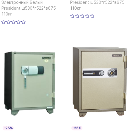
Электронный Белый
President ш530*г522*в675
President ш530*г522*в675
110кг
110кг
-25%
-25%