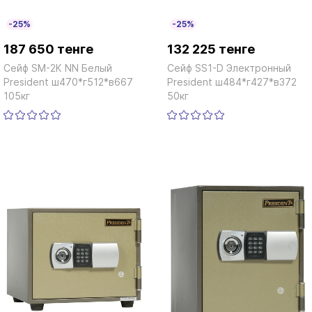
-25%
-25%
187 650 тенге
132 225 тенге
Сейф SM-2К NN Белый
Сейф SS1-D Электронный
President ш470*г512*в667
President ш484*г427*в372
105кг
50кг