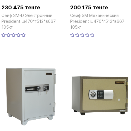
230 475 тенге
200 175 тенге
Сейф SM-D Электронный
Сейф SM Механический
President ш470*г512*в667
President ш470*г512*в667
105кг
105кг