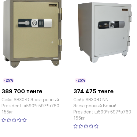
-25%
-25%
389 700 тенге
374 475 тенге
Сейф SB30-D Электронный
Сейф SB30-D NN
President ш590*г597*в760
Электронный Белый
155кг
President ш590*г597*в760
155кг