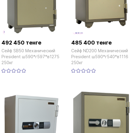
-25%
-25%
492 450 тенге
485 400 тенге
Сейф SB50 Механический
Сейф ND200 Механический
President ш590*г597*в1275
President ш590*г540*в1116
250кг
250кг