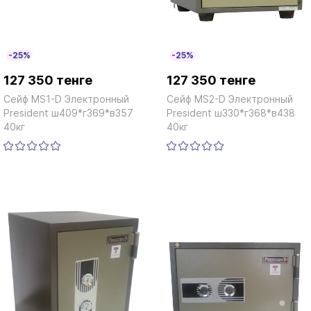
-25%
-25%
127 350 тенге
127 350 тенге
Сейф MS1-D Электронный
Сейф MS2-D Электронный
President ш409*г369*в357
President ш330*г368*в438
40кг
40кг