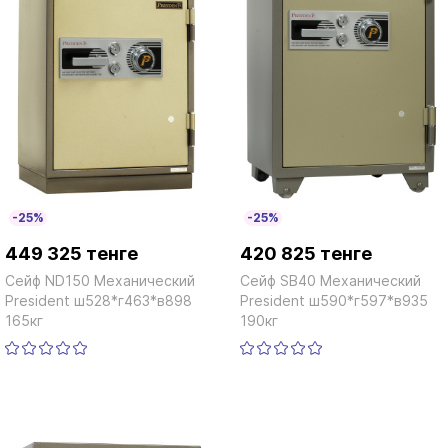
-25%
-25%
449 325 тенге
420 825 тенге
Сейф ND150 Механический
Сейф SB40 Механический
President ш528*г463*в898
President ш590*г597*в935
165кг
190кг