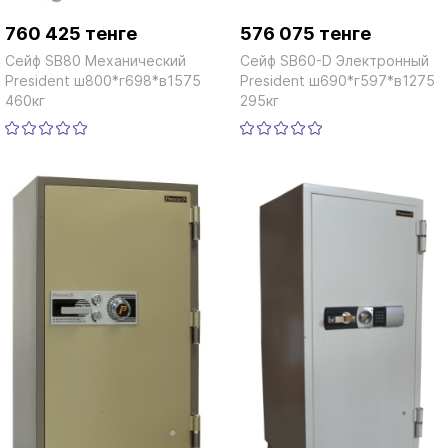
760 425 тенге
576 075 тенге
Сейф SB80 Механический
Сейф SB60-D Электронный
President ш800*г698*в1575
President ш690*г597*в1275
460кг
295кг