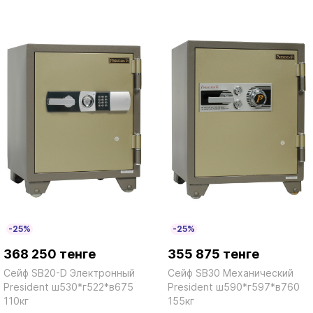
-25%
-25%
368 250 тенге
355 875 тенге
Сейф SB20-D Электронный
Сейф SB30 Механический
President ш530*г522*в675
President ш590*г597*в760
110кг
155кг