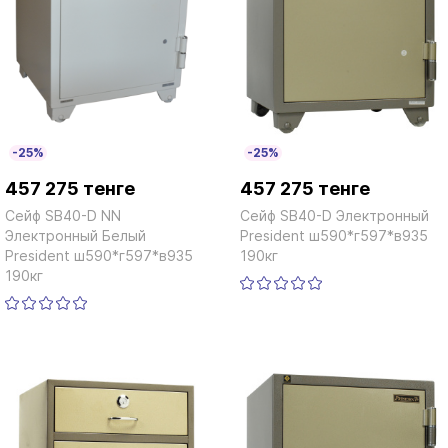
-25%
-25%
457 275 тенге
457 275 тенге
Сейф SB40-D NN
Сейф SB40-D Электронный
Электронный Белый
President ш590*г597*в935
President ш590*г597*в935
190кг
190кг