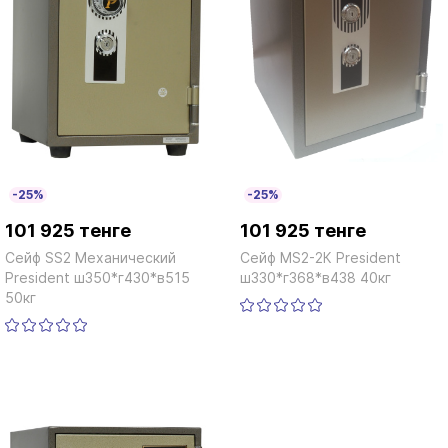
-25%
-25%
101 925 тенге
101 925 тенге
Сейф SS2 Механический
Сейф MS2-2К President
President ш350*г430*в515
ш330*г368*в438 40кг
50кг