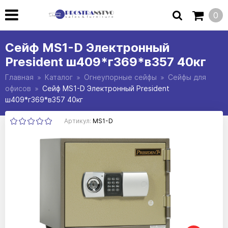
0
Сейф MS1-D Электронный
President ш409*г369*в357 40кг
Главная
Каталог
Огнеупорные сейфы
Сейфы для
офисов
Сейф MS1-D Электронный President
ш409*г369*в357 40кг
Артикул:
MS1-D