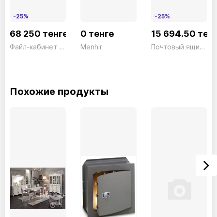
-25%
-25%
68 250 тенге
0 тенге
15 694.50 тен
Файл-кабинет 2 ящика FC02 серый President
Menhir
Почтовый ящик + коробка Set Vario 86720 S
Похожие продукты