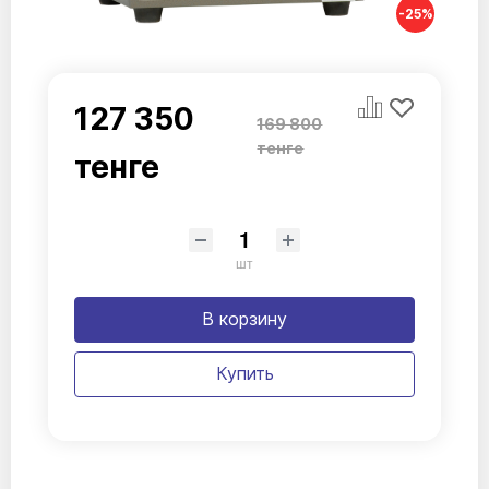
-25%
127 350
169 800
тенге
тенге
шт
В корзину
Купить