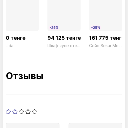
-25%
-25%
0 тенге
94 125 тенге
161 775 тенге
Lida
Шкаф-купе стекло малый SLG04 серый President
Сейф Sekur Moby Tekna SMTO/3P Электронный серый Technomax 17кг
Отзывы