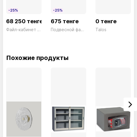
-25%
-25%
68 250 тенге
675 тенге
0 тенге
Файл-кабинет 2 ящика FC02 серый President
Подвесной файл для файл-кабинета Синий A4+ President
Talos
Похожие продукты