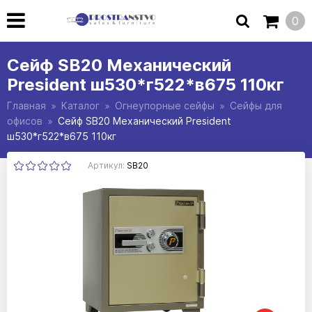
0
Сейф SB20 Механический
President ш530*г522*в675 110кг
Главная
Каталог
Огнеупорные сейфы
Сейфы для
офисов
Сейф SB20 Механический President
ш530*г522*в675 110кг
Артикул:
SB20