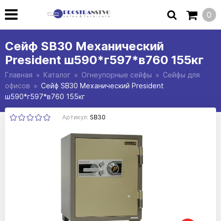
0
Сейф SB30 Механический
President ш590*г597*в760 155кг
Главная
Каталог
Огнеупорные сейфы
Сейфы для
офисов
Сейф SB30 Механический President
ш590*г597*в760 155кг
Артикул:
SB30