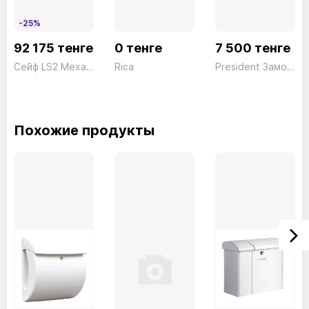
-25%
92 175 тенге
0 тенге
7 500 тенге
Сейф LS2 Механический President ш329*г350*в444 28кг
Rica
President Замок для сейфа серии MS
Похожие продукты