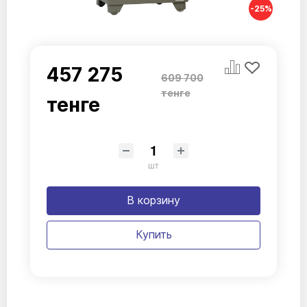
-25%
457 275
609 700
тенге
тенге
шт
В корзину
Купить