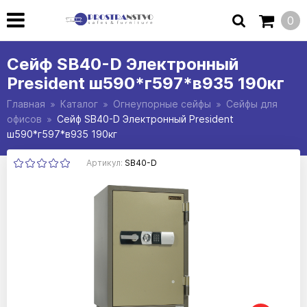
0
Сейф SB40-D Электронный
President ш590*г597*в935 190кг
Главная
Каталог
Огнеупорные сейфы
Сейфы для
офисов
Сейф SB40-D Электронный President
ш590*г597*в935 190кг
Артикул:
SB40-D