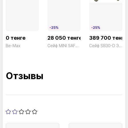
-25%
-25%
0 тенге
28 050 тенге
389 700 тенге
Be-Max
Сейф MINI SAFE M20E электронный черный Technomax 5кг
Сейф SB30-D Электронный President ш590*г597*в760 155кг
Отзывы