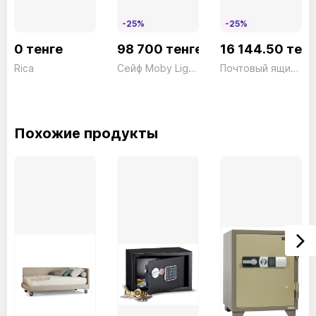
-25%
-25%
0 тенге
98 700 тенге
16 144.50 тен
Rica
Сейф Moby Light 730/ACH Ключ белый Technomax 13,5кг
Почтовый ящик Olymp 916W
Похожие продукты