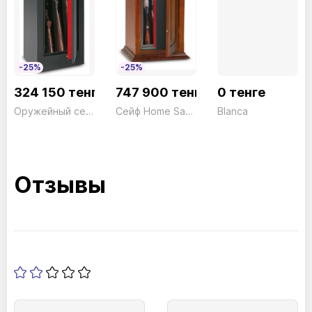
-25%
-25%
324 150 тенге
747 900 тенге
0 тенге
Оружейный сейф Home safe HS/400SCE Электронный+ключ черный 7 стволов Technomax 54кг
Сейф Home Safe HS/400LK Ключ дерево 7 стволов Technomax 70кг
Blanca
Отзывы