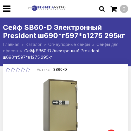
0
Сейф SB60-D Электронный
President ш690*г597*в1275 295кг
Главная
Каталог
Огнеупорные сейфы
Сейфы для
офисов
Сейф SB60-D Электронный President
ш690*г597*в1275 295кг
Артикул:
SB60-D