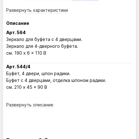
Развернуть
характеристики
Описание
Арт. 564
Зеркало для буфета с 4 дверцами.
Зеркало для 4-дверного буфета.
см. 190 x 6 x 110 В
Арт. 544/4
Буфет, 4 двери, шпон радики.
Буфет с 4 дверцами, отделка шпоном радики.
см. 210 x 45 x 90 В
Арт. SE 282/A
Развернуть
описание
Стул с подлокотниками (торцевой / во главе стола).
Ткань RX 9242 кат. B.
Кресло (для торца стола). Ткань RX 9242 кат. B.
см. 64 x 67 x 98 В