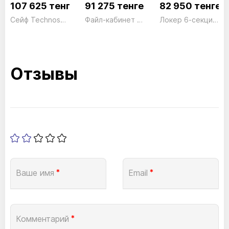
107 625 тенге
91 275 тенге
82 950 тенге
Сейф Technosafe Digital TE/4 Электронный черный Technomax 18кг
Файл-кабинет 3 ящика FC03 серый President
Локер 6-секционный LK06 серый President
Отзывы
Ваше имя
*
Email
*
Комментарий
*