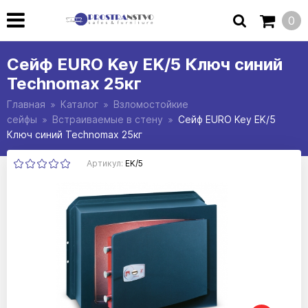
0
Сейф EURO Key EK/5 Ключ синий
Technomax 25кг
Главная
Каталог
Взломостойкие
сейфы
Встраиваемые в стену
Сейф EURO Key EK/5
Ключ синий Technomax 25кг
Артикул:
EK/5