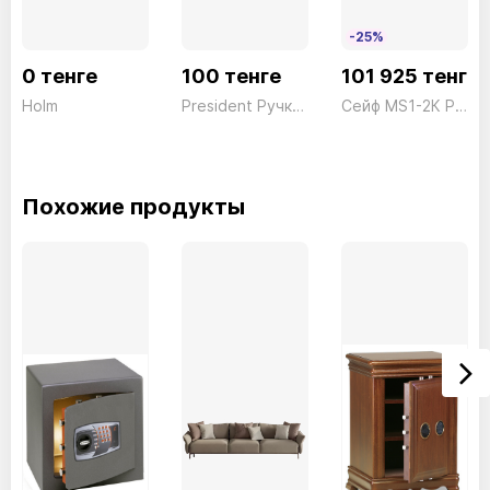
Размер внутренний
-25%
высота(мм) - 315
0 тенге
100 тенге
101 925 тенге
ширина(мм) - 435
Holm
President Ручка для сейфа серии SB50
Сейф MS1-2К President ш409*г369*в357 40кг
глубина(мм) - 150
Похожие продукты