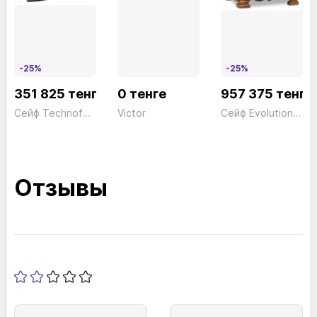
-25%
-25%
351 825 тенге
0 тенге
957 375 тенге
Сейф Technofort Moby Trony DMT/7P Электронный серый Technomax 61кг
Victor
Сейф Evolution ESC/730E Электронный +ключ дерево Technomax 83кг
Отзывы