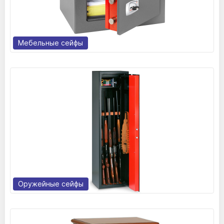
Мебельные сейфы
Оружейные сейфы