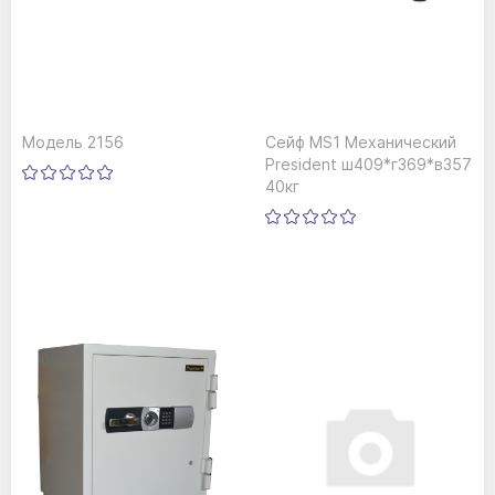
Модель 2156
Сейф MS1 Механический
President ш409*г369*в357
40кг