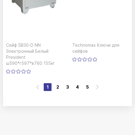
Сейф SB30-D NN
Technomax Ключи для
Электронный Белый
сейфов
President
ш590*г597*в760 155кг
1
2
3
4
5