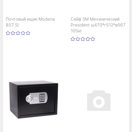
Почтовый ящик Modena
Сейф SM Механический
857 SI
President ш470*г512*в667
105кг