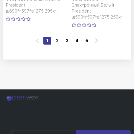
President
Электронный Белый
ш690*г597*в1275 295кг
President
ш590*г597*в1275 250кг
1
2
3
4
5