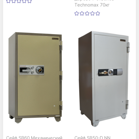
Technomax 70кг
Сейф SB60 Механический
Сейф SB50-D NN