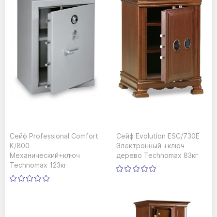
Сейф Professional Сomfort
Сейф Evolution ESC/730E
K/800
Электронный +ключ
Механический+ключ
дерево Technomax 83кг
Technomax 123кг