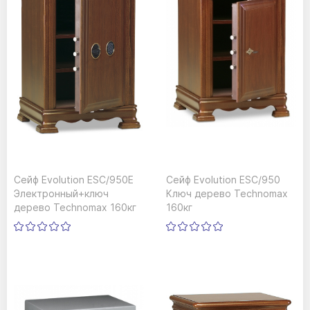
Сейф Evolution ESC/950E
Сейф Evolution ESC/950
Электронный+ключ
Ключ дерево Technomax
дерево Technomax 160кг
160кг