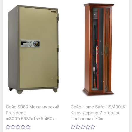
Сейф SB80 Механический
Сейф Home Safe HS/400LK
President
Ключ дерево 7 стволов
ш800*г698*в1575 460кг
Technomax 70кг