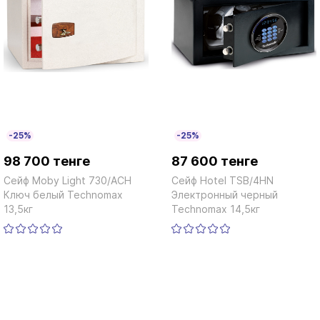
-25%
-25%
98 700 тенге
87 600 тенге
Сейф Moby Light 730/ACH
Сейф Hotel TSB/4HN
Ключ белый Technomax
Электронный черный
13,5кг
Technomax 14,5кг