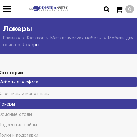
0
Локеры
Главная
Каталог
Металлическая мебель
Мебель для
офиса
Локеры
Категории
Мебель для офиса
Ключницы и монетницы
Локеры
Офисные столы
Подвесные файлы
Полки и подставки