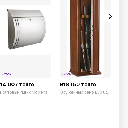
-25%
-25%
14 007 тенге
918 150 тенге
0 т
Почтовый ящик Modena 3857 NI
Оружейный сейф Evolution EHC/1500FT Ключ дерево 7 стволов Technomax 100кг
Luci