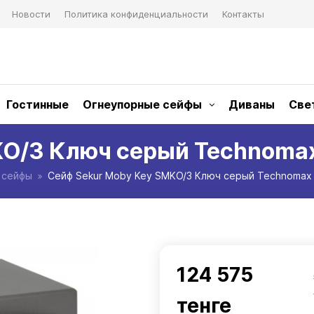
Новости
Политика конфиденциальности
Контакты
Гостинные
Огнеупорные сейфы
Диваны
Све
KO/3 Ключ серый Technomax
 сейфы
Сейф Sekur Moby Key SMKO/3 Ключ серый Technomax 
124 575
тенге