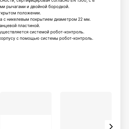
сности, сертифицирован согласно EN 1300, с 8
ми рычагами и двойной бородкой.
открытом положении.
а с никелевым покрытием диаметром 22 мм.
анцевой пластиной.
существляется системой робот-контроль.
 корпусу с помощью системы робот-контроль.
 анкерные отверстия на полу и стене (2 + 2).
крепежные болты.
упрочненное порошковое покрытие.