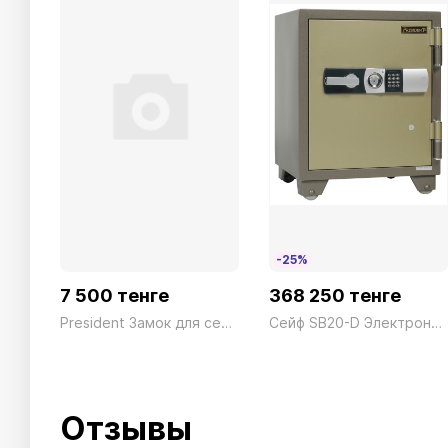
-25%
7 500 тенге
368 250 тенге
President Замок для сейфа серии SS
Сейф SB20-D Электронный President ш530*г522*в675 110кг
Отзывы