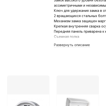
Замок высокого уровня безопа
ассиметричными и независимы
Ключ для удержания замка в 
2 вращающихся стальных болт
Механизм замка защищен марг
Крепкая внутренняя сварка о
Передняя панель приварена к
Съемная полка
Предварительно просверленные
Развернуть
описание
Предусмотрены специальные 
Запеченное в духовке термо-
Размер внешний
высота(мм) - 220
ширина(мм) - 350
глубина(мм) - 300
Размер внутренний
высота(мм) - 210
ширина(мм) - 340
глубина(мм) - 240