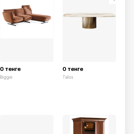
-2
0 тенге
0 тенге
132
Biggie
Talos