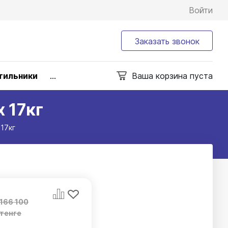
Войти
Заказать звонок
тильники
...
Ваша корзина пуста
 17кг
17кг
166 100
тенге