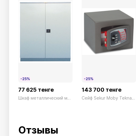
-25%
-25%
77 625 тенге
143 700 тенге
Шкаф металлический малый СВН02 серый President
Сейф Sekur Moby Tekna SMTO/2P Электронный серый Technomax 11кг
Отзывы