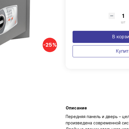
шт
В корз
-25%
Купит
Описание
Передняя панель и дверь – це
произведена современной сис