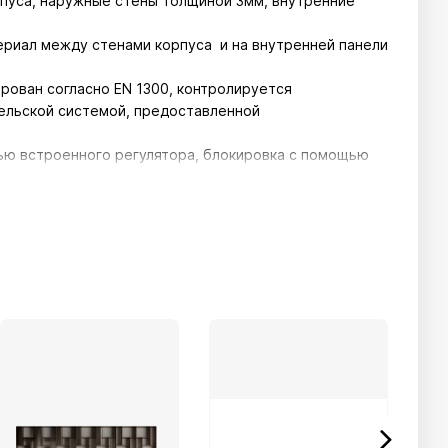
рпуса, наружные стены толщиной 3мм, внутренние
ериал между стенами корпуса и на внутренней панели
рован согласно EN 1300, контролируется
ельской системой, предоставленной
ью встроенного регулятора, блокировка с помощью
гналы для подтверждения правильности ввода кода,
тарейки.
очника питания непосредственно на клавиатуре.
ытие с помощью замка, сертифицированного согласно
люча.
ов с никелевым покрытием диаметром 22 мм.
анцевой пластиной.
существляется системой робот-контроль.
 корпусу с помощью системы робот-контроль.
е анкерные отверстия на полу и стене.
крепежные болты.
упрочненное порошковое покрытие.