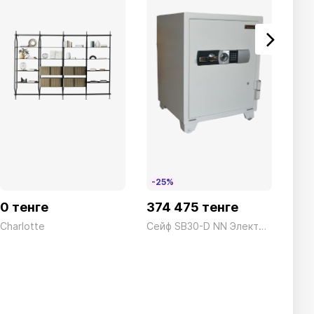
-25%
0 тенге
374 475 тенге
0 т
Charlotte
Сейф SB30-D NN Электронный Белый President ш590*г597*в760 155кг
Pipe