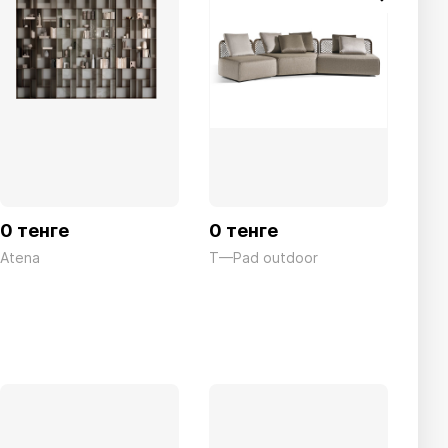
0 тенге
0 тенге
0 т
Atena
T—Pad outdoor
Asc