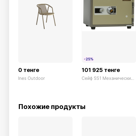
-25%
0 тенге
101 925 тенге
Ines Outdoor
Сейф SS1 Механический President ш490*г430*в375 50кг
Похожие продукты