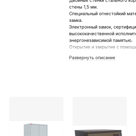
Двойные стенки стального ко
стены 1,5 мм.
Специальный огнестойкий мат
замка.
Электронный замок, сертифици
высококачественной исполнит
энергонезависимой памятью.
Открытие и закрытие с помощ
электромагнита.
Развернуть
описание
Акустические и визуальные си
при ошибке и при разрядке ба
Аварийный выход внешнего ист
Аварийное механическое откр
EN 1300 с двойной бородкой к
7 вращающихся стальных болт
Механизм замка защищен марг
Крепкая внутренняя сварка о
Передняя панель приварена к
Предварительно просверленны
Предусмотрены специальные 
Запеченное в духовке термо-