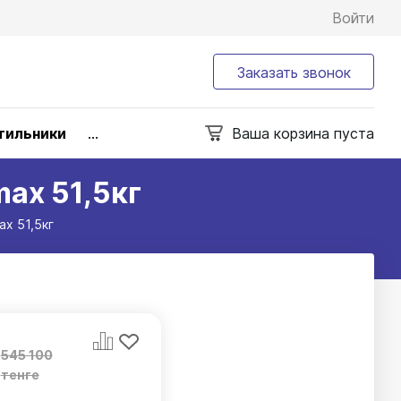
Войти
Заказать звонок
тильники
...
Ваша корзина пуста
ax 51,5кг
x 51,5кг
545 100
тенге