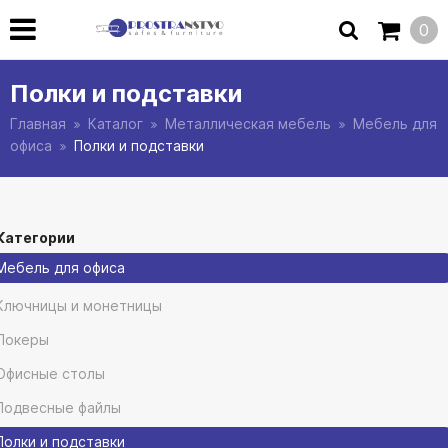
0
Полки и подставки
Главная
Каталог
Металлическая мебель
Мебель для
офиса
Полки и подставки
Категории
Мебель для офиса
Ключницы и монетницы
Локеры
Офисные столы
Подвесные файлы
Полки и подставки