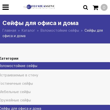
0
Сейфы для офиса и дома
Главная
Каталог
Взломостойкие сейфы
Сейфы для
офиса и дома
Категории
Взломостойкие сейфы
Встраиваемые в стену
Гостиничные сейфы
Мебельные сейфы
Оружейные сейфы
Сейфы для офиса и дома