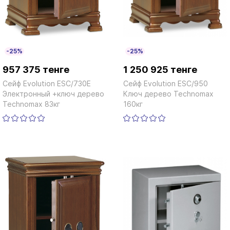
-25%
-25%
957 375 тенге
1 250 925 тенге
Сейф Evolution ESC/730E
Сейф Evolution ESC/950
Электронный +ключ дерево
Ключ дерево Technomax
Technomax 83кг
160кг