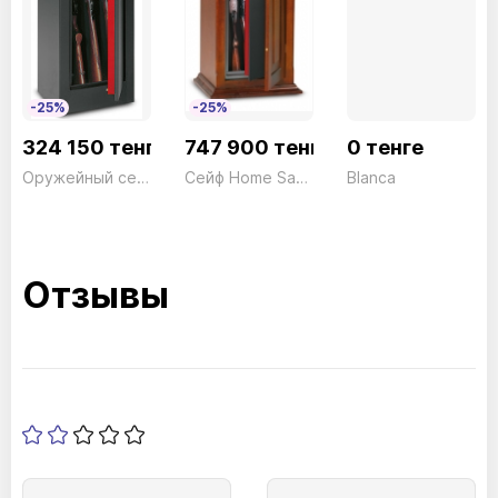
-25%
-25%
324 150 тенге
747 900 тенге
0 тенге
Оружейный сейф Home safe HS/400SCE Электронный+ключ черный 7 стволов Technomax 54кг
Сейф Home Safe HS/400LK Ключ дерево 7 стволов Technomax 70кг
Blanca
Отзывы