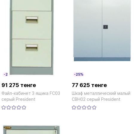
-25%
-25%
91 275 тенге
77 625 тенге
Файл-кабинет 3 ящика FC03
Шкаф металлический малый
серый President
СВН02 серый President