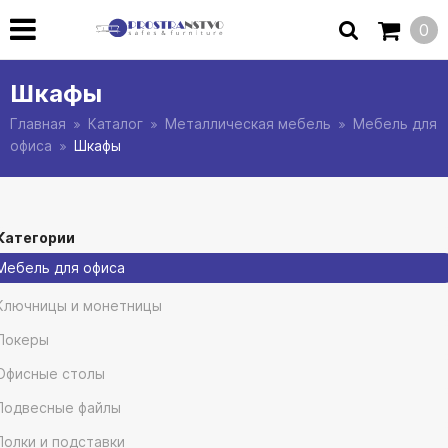
0
Шкафы
Главная
Каталог
Металлическая мебель
Мебель для
офиса
Шкафы
Категории
Мебель для офиса
Ключницы и монетницы
Локеры
Офисные столы
Подвесные файлы
Полки и подставки