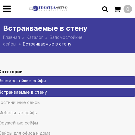
0
Встраиваемые в стену
Главная
Каталог
Взломостойкие
сейфы
Встраиваемые в стену
Категории
Взломостойкие сейфы
Встраиваемые в стену
Гостиничные сейфы
Мебельные сейфы
Оружейные сейфы
Сейфы для офиса и дома