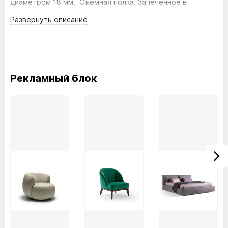
диаметром 18 мм. Съемная полка. Запеченное в
духовке термо-упрочненное порошковое покрытие.
Развернуть
описание
Размер внешний
высота(мм) - 210
ширина(мм) - 340
глубина(мм) - 200
Рекламный блок
Размер внутренний
высота(мм) - 185
ширина(мм) - 315
глубина(мм) - 145