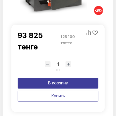
-25%
93 825
125 100
тенге
тенге
шт
В корзину
Купить