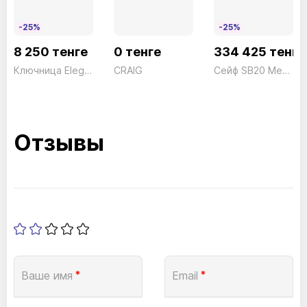
-25%
-25%
8 250 тенге
0 тенге
334 425 тенге
Ключница Elegant 86/1 20ключей Technomax 6кг
CRAIG
Сейф SB20 Механический President ш530*г522*в675 110кг
Отзывы
Ваше имя
*
Email
*