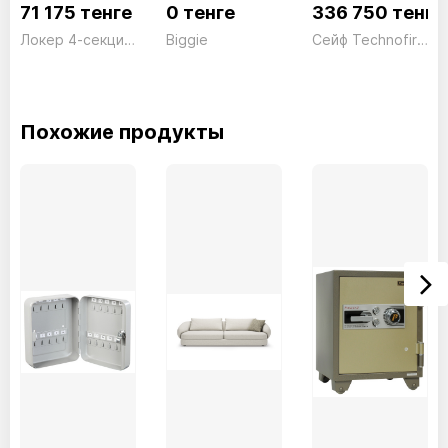
71 175 тенге
0 тенге
336 750 тенге
Локер 4-секционный LK04 серый President
Biggie
Сейф Technofire DPE/4P Электронный серый Technomax 34кг
Похожие продукты