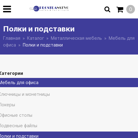
0
Полки и подставки
Главная
Каталог
Металлическая мебель
Мебель для
офиса
Полки и подставки
Категории
Мебель для офиса
Ключницы и монетницы
Локеры
Офисные столы
Подвесные файлы
Полки и подставки