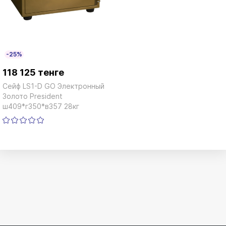
-25%
118 125 тенге
Сейф LS1-D GO Электронный
Золото President
ш409*г350*в357 28кг