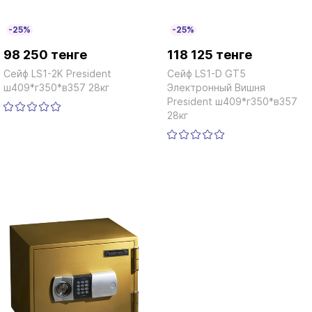
-25%
-25%
98 250 тенге
118 125 тенге
Сейф LS1-2K President
Сейф LS1-D GT5
ш409*г350*в357 28кг
Электронный Вишня
President ш409*г350*в357
28кг