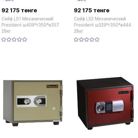
92 175 тенге
92 175 тенге
Сейф LS1 Механический
Сейф LS2 Механический
President ш409*г350*в357
President ш329*г350*в444
28кг
28кг