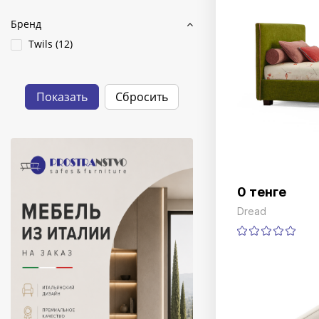
Бренд
Twils (
12
)
0 тенге
Dread