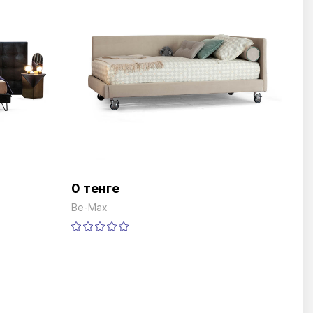
0 тенге
Be-Max