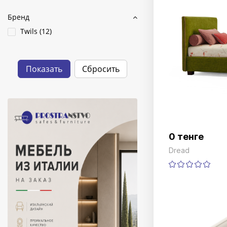
Бренд
Twils (
12
)
0 тенге
Dread