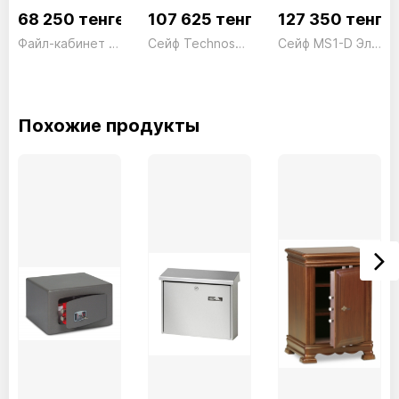
68 250 тенге
107 625 тенге
127 350 тенге
Файл-кабинет 2 ящика FC02 серый President
Сейф Technosafe Digital TE/4 Электронный черный Technomax 18кг
Сейф MS1-D Электронный President ш409*г369*в357 40кг
Похожие продукты