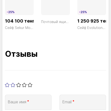
-25%
-25%
104 100 тенге
1 250 925 тенг
Почтовый ящик Jornal 5867 SI
Сейф Sekur Moby Key SMKO/2 Ключ серый Technomax 11кг
Сейф Evolution ESC/950 Ключ дерево Technomax 160кг
Отзывы
Ваше имя
*
Email
*