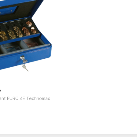
е
ant EURO 4E Technomax