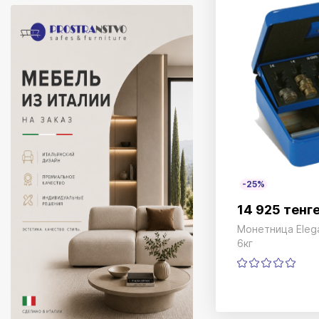
-25%
14 925 тенг
Монетница Eleg
6кг