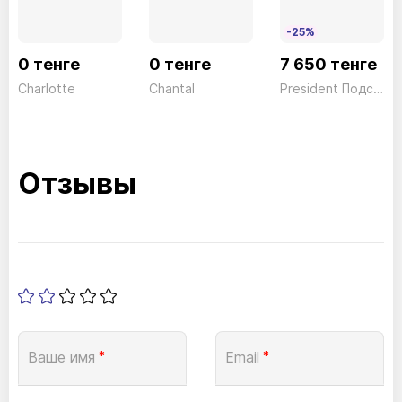
-25%
0 тенге
0 тенге
7 650 тенге
Charlotte
Chantal
President Подставка BSL04
Отзывы
Ваше имя
*
Email
*