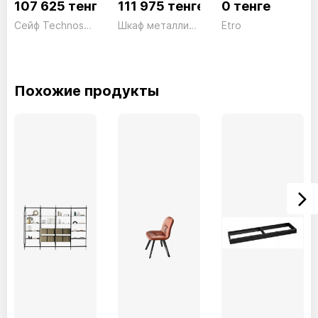
107 625 тенге
111 975 тенге
0 тенге
Сейф Technosafe Digital TE/4 Электронный черный Technomax 18кг
Шкаф металлический большой СВ02 серый President
Etro
Похожие продукты