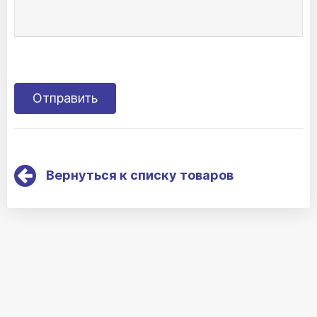
TRP17Красное дерево
TRP01Черный
TRP11Золото
Вернуться к списку товаров
TRP06Песок
Премиум Кожа
PR24Амарант