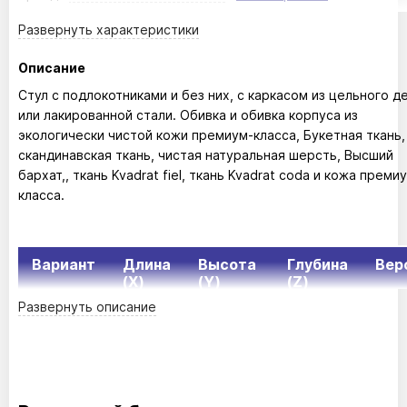
Развернуть
характеристики
Описание
Стул с подлокотниками и без них, с каркасом из цельного д
или лакированной стали. Обивка и обивка корпуса из
экологически чистой кожи премиум-класса, Букетная ткань,
скандинавская ткань, чистая натуральная шерсть, Высший
бархат,, ткань Kvadrat fiel, ткань Kvadrat coda и кожа преми
класса.
Вариант
Длина
Высота
Глубина
Вер
(X)
(Y)
(Z)
Развернуть
описание
59cm
89/48cm
63cm
34.3