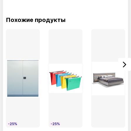
Похожие продукты
TRP12Бежевый
TRP04Белый
TRP08Печенье
TRP15Синий
-25%
-25%
TRP13Позолоченная бронза