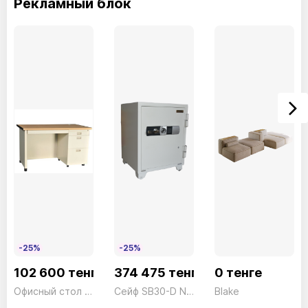
Рекламный блок
65см
89/48cm
63cm
34.3
59cm
89/48cm
63cm
34.4
65см
89/48cm
63cm
34.4
Премиум Экологическая Кожа
TRP16Амарант
TRP02Антрацит
-25%
-25%
102 600 тенге
374 475 тенге
0 тенге
Офисный стол с тумбой DNP127 President
Сейф SB30-D NN Электронный Белый President ш590*г597*в760 155кг
Blake
TRP14Avio